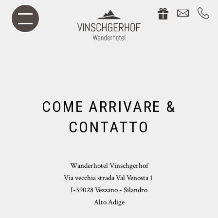
COME ARRIVARE &
CONTATTO
Wanderhotel Vinschgerhof
Via vecchia strada Val Venosta 1
I-39028 Vezzano - Silandro
Alto Adige