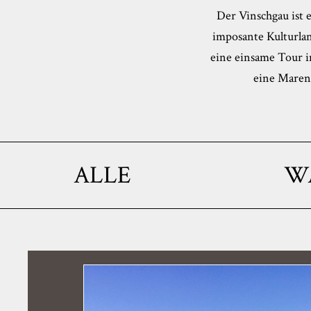
Der Vinschgau ist 
imposante Kulturla
eine einsame Tour im
eine Marend
ALLE
W