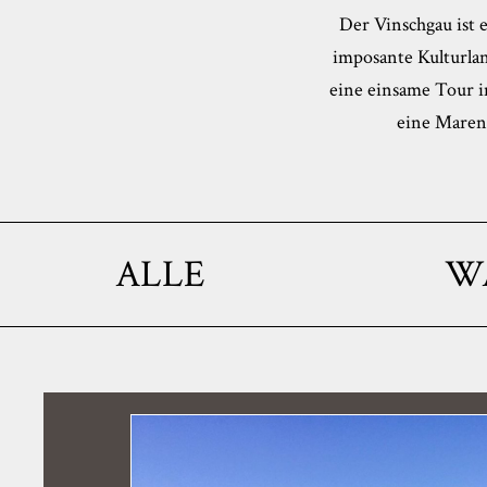
Der Vinschgau ist 
imposante Kulturla
eine einsame Tour im
eine Marend
ALLE
W