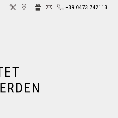
+39 0473 742113
TET
WERDEN