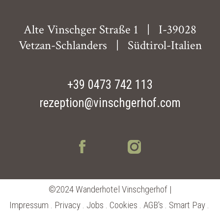
Alte Vinschger Straße 1
|
I-39028
Vetzan-Schlanders
|
Südtirol-Italien
+39 0473 742 113
rezeption@vinschgerhof.com
©2024 Wanderhotel Vinschgerhof |
Impressum
.
Privacy
.
Jobs
.
Cookies
.
AGB's
.
Smart Pay
.