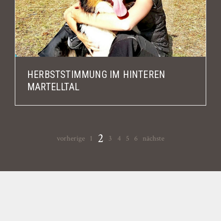
HERBSTSTIMMUNG IM HINTEREN
MARTELLTAL
2
vorherige
1
3
4
5
6
nächste