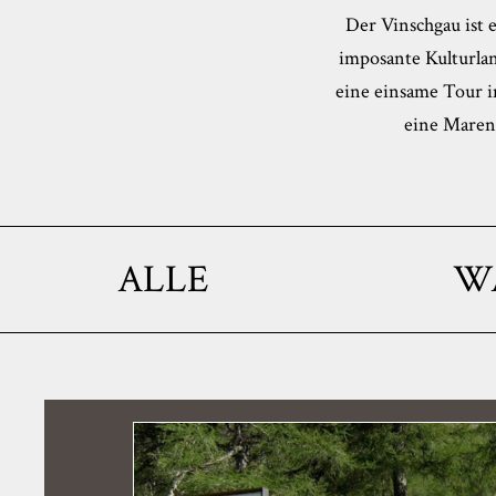
Der Vinschgau ist 
imposante Kulturla
eine einsame Tour im
eine Marend
ALLE
W