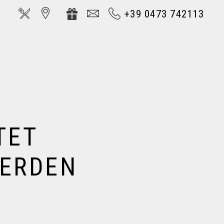
+39 0473 742113
TET
WERDEN